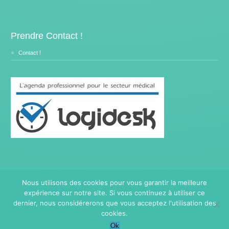
Prendre Contact !
Contact !
Nous utilisons des cookies pour vous garantir la meilleure
expérience sur notre site. Si vous continuez à utiliser ce
Copyright © 2014- 2026
Traitement Burnout.
Tous droits
réservés.
dernier, nous considérerons que vous acceptez l'utilisation des
Privium – Des services qui soutiennent vos soins. Pour
cookies.
psychologues, psychotherapeutes et hypnotherapeutes.
Ok