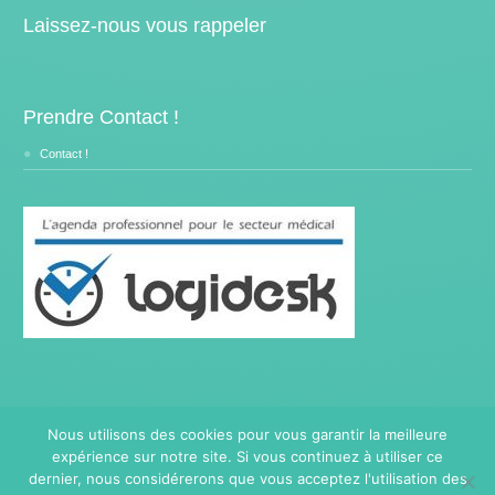
Laissez-nous vous rappeler
Prendre Contact !
Contact !
Nous utilisons des cookies pour vous garantir la meilleure
expérience sur notre site. Si vous continuez à utiliser ce
Copyright © 2014- 2026
Traitement Burnout.
Tous droits
réservés.
dernier, nous considérerons que vous acceptez l'utilisation des
Privium – Des services qui soutiennent vos soins. Pour