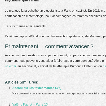
Psychothérapie à Paris
Je pratique la psychothérapie gestaltiste à Paris en cabinet. En 2011, m
certification en maternologie, pour accompagner les femmes enceintes da
Je suis mariée et ai 3 enfants.
Diplômée depuis 2000 du centre d’intervention gestaltiste, de Montréal, je
Et maintenant… comment avancer ?
Avez-vous des questions au sujet du burnout, ou pensez-vous que vous po
comment nous pouvons vous aider à faire face à votre burn-out? Alors n’
un email
au secrétariat, cabinet de la «thérapie Burnout à l’attention du
ps
Articles Similaires:
Aperçu sur les toxicomanies (3/3)
Votre prestataire vous fera passer un examen du corps et pourra vous faire passer
Valérie Favret – Paris 13