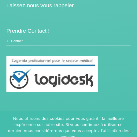
Laissez-nous vous rappeler
Prendre Contact !
Contact !
Nous utilisons des cookies pour vous garantir la meilleure
expérience sur notre site. Si vous continuez à utiliser ce
Copyright © 2014- 2026
Traitement Burnout.
Tous droits
réservés.
dernier, nous considérerons que vous acceptez l'utilisation des
Privium – Des services qui soutiennent vos soins. Pour
cookies.