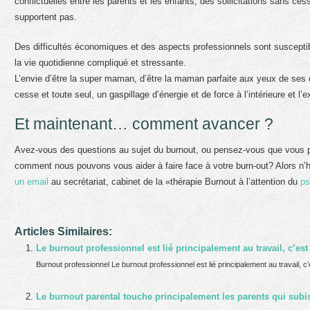
conflictuelles entre les parents et les enfants, des sollicitations sans c
supportent pas.
Des difficultés économiques et des aspects professionnels sont suscepti
la vie quotidienne compliqué et stressante.
L’envie d’être la super maman, d’être la maman parfaite aux yeux de ses en
cesse et toute seul, un gaspillage d’énergie et de force à l’intérieure et l’e
Et maintenant… comment avancer ?
Avez-vous des questions au sujet du burnout, ou pensez-vous que vous po
comment nous pouvons vous aider à faire face à votre burn-out? Alors n’
un email
au secrétariat, cabinet de la «thérapie Burnout à l’attention du
ps
Articles Similaires:
Le burnout professionnel est lié principalement au travail, c’e
Burnout professionnel Le burnout professionnel est lié principalement au travail, 
Le burnout parental touche principalement les parents qui subi