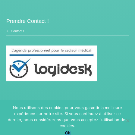
Prendre Contact !
Contact !
Nous utilisons des cookies pour vous garantir la meilleure
expérience sur notre site. Si vous continuez à utiliser ce
Copyright © 2014- 2026
Traitement Burnout.
Tous droits
réservés.
dernier, nous considérerons que vous acceptez l'utilisation des
Privium – Des services qui soutiennent vos soins. Pour
cookies.
psychologues, psychotherapeutes et hypnotherapeutes.
Ok