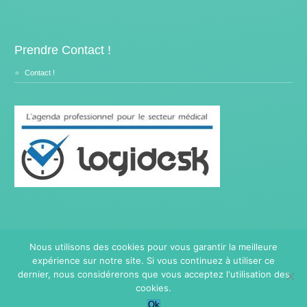
Prendre Contact !
Contact !
Nous utilisons des cookies pour vous garantir la meilleure
expérience sur notre site. Si vous continuez à utiliser ce
Copyright © 2014- [current_year]
Traitement Burnout.
Tous
droits réservés.
dernier, nous considérerons que vous acceptez l'utilisation des
Privium – Des services qui soutiennent vos soins. Pour
cookies.
psychologues, psychotherapeutes et hypnotherapeutes.
Ok