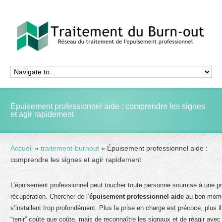
Épuisement professionnel aide : comprendre les signes
et agir rapidement
Accueil
»
traitement-burnout
»
Épuisement professionnel aide :
comprendre les signes et agir rapidement
L’épuisement professionnel peut toucher toute personne soumise à une p
récupération. Chercher de l’
épuisement professionnel aide
au bon moment
s’installent trop profondément. Plus la prise en charge est précoce, plus il
“tenir” coûte que coûte, mais de reconnaître les signaux et de réagir ave