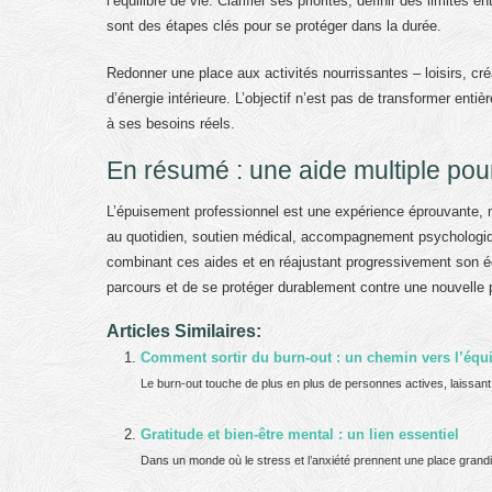
l’équilibre de vie. Clarifier ses priorités, définir des limites 
sont des étapes clés pour se protéger dans la durée.
Redonner une place aux activités nourrissantes – loisirs, cr
d’énergie intérieure. L’objectif n’est pas de transformer enti
à ses besoins réels.
En résumé : une aide multiple pour
L’épuisement professionnel est une expérience éprouvante, 
au quotidien, soutien médical, accompagnement psychologique
combinant ces aides et en réajustant progressivement son équ
parcours et de se protéger durablement contre une nouvelle
Articles Similaires:
Comment sortir du burn-out : un chemin vers l’équi
Le burn-out touche de plus en plus de personnes actives, laissant 
Gratitude et bien-être mental : un lien essentiel
Dans un monde où le stress et l’anxiété prennent une place grandis