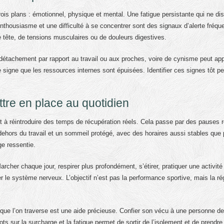
is plans : émotionnel, physique et mental. Une fatigue persistante qui ne dis
’enthousiasme et une difficulté à se concentrer sont des signaux d’alerte fréque
tête, de tensions musculaires ou de douleurs digestives.
étachement par rapport au travail ou aux proches, voire de cynisme peut app
 signe que les ressources internes sont épuisées. Identifier ces signes tôt p
tre en place au quotidien
et à réintroduire des temps de récupération réels. Cela passe par des pauses r
ehors du travail et un sommeil protégé, avec des horaires aussi stables que 
e ressentie.
cher chaque jour, respirer plus profondément, s’étirer, pratiquer une activité
 le système nerveux. L’objectif n’est pas la performance sportive, mais la ré
e que l’on traverse est une aide précieuse. Confier son vécu à une personne de
s sur la surcharge et la fatigue permet de sortir de l’isolement et de prendre