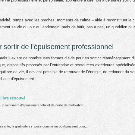
entre vie professionnelle et personnelle, apprendre à dire non à certaines sollicit
éativité, temps avec les proches, moments de calme – aide à reconstituer le c
èrement sa vie du jour au lendemain, mais de bâtir, pas à pas, un quotidien plu
 sortir de l’épuisement professionnel
mais il existe de nombreuses formes d’aide pour en sortir : réaménagement d
, dispositifs proposés par l’entreprise et ressources extérieures spécialisé
ilibre de vie, il devient possible de retrouver de l’énergie, de redonner du s
 phase d’épuisement.
libre retrouvé
un sentiment d’épuisement total et de perte de motivation....
sante, la gratitude s’impose comme un outil puissant pour...