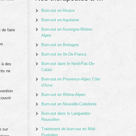
Burn-out en Alsace
Burn-out en Aquitaine
Burn-out en Auvergne-Rhône-
 de faire
Alpes
es
Burn-out en Bretagne
Burn-out en Ile-De-France
Burn-out dans le Nord-Pas-De-
e à des
Calais
nts ne
Burn-out en Provence-Alpes Côte
d’Azur
vention
Burn-out en Rhône-Alpes
couvrir
Burn-out en Nouvelle-Calédonie
Burn-out dans le Languedoc-
Roussillon
Traitement de burn-out en Midi-
e sur
Pyrénées