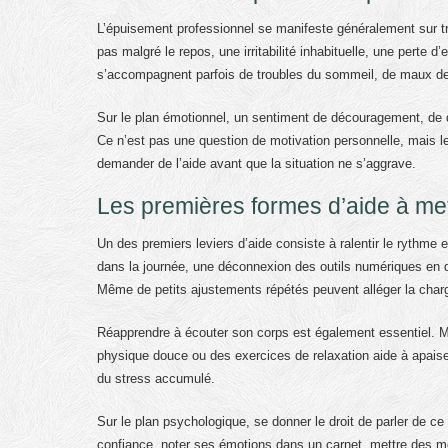
L’épuisement professionnel se manifeste généralement sur tro
pas malgré le repos, une irritabilité inhabituelle, une perte d
s’accompagnent parfois de troubles du sommeil, de maux de 
Sur le plan émotionnel, un sentiment de découragement, de d
Ce n’est pas une question de motivation personnelle, mais le
demander de l’aide avant que la situation ne s’aggrave.
Les premières formes d’aide à met
Un des premiers leviers d’aide consiste à ralentir le rythme 
dans la journée, une déconnexion des outils numériques en d
Même de petits ajustements répétés peuvent alléger la charg
Réapprendre à écouter son corps est également essentiel. Mar
physique douce ou des exercices de relaxation aide à apaiser
du stress accumulé.
Sur le plan psychologique, se donner le droit de parler de c
confiance, noter ses émotions dans un carnet, mettre des mot