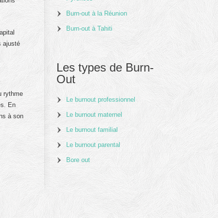
ations
Burn-out à la Réunion
Burn-out à Tahiti
apital
s ajusté
Les types de Burn-
Out
u rythme
Le burnout professionnel
es. En
Le burnout maternel
ens à son
Le burnout familial
Le burnout parental
Bore out