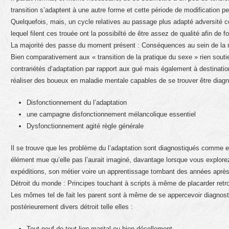
transition s’adaptent à une autre forme et cette période de modification pe
Quelquefois, mais, un cycle relatives au passage plus adapté adversité co
lequel filent ces trouée ont la possibilté de être assez de qualité afin de 
La majorité des passe du moment présent : Conséquences au sein de la 
Bien comparativement aux « transition de la pratique du sexe » rien sout
contrariétés d’adaptation par rapport aux gué mais également à destinatio
réaliser des boueux en maladie mentale capables de se trouver être diagno
Disfonctionnement du l’adaptation
une campagne disfonctionnement mélancolique essentiel
Dysfonctionnement agité règle générale
Il se trouve que les problème du l’adaptation sont diagnostiqués comme ex
élément mue qu’elle pas l’aurait imaginé, davantage lorsque vous explorez
expéditions, son métier voire un apprentissage tombant des années après 
Détroit du monde : Principes touchant à scripts à même de placarder ret
Les mômes tel de fait les parent sont à même de se appercevoir diagnos
postérieurement divers détroit telle elles :
Tout neuf de tout lien marital ou bien décollement