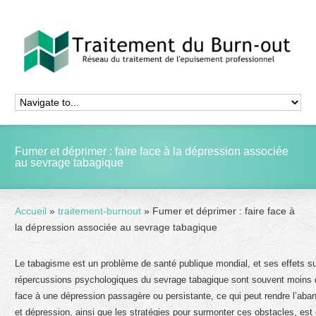
Fumer et déprimer : faire face à la dépression associée
au sevrage tabagique
Accueil
»
traitement-burnout
»
Fumer et déprimer : faire face à
la dépression associée au sevrage tabagique
Le tabagisme est un problème de santé publique mondial, et ses effets s
répercussions psychologiques du sevrage tabagique sont souvent moins d
face à une dépression passagère ou persistante, ce qui peut rendre l’aban
et dépression, ainsi que les stratégies pour surmonter ces obstacles, est 