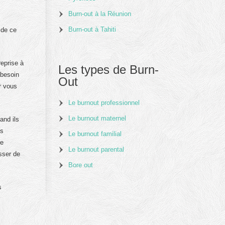
Burn-out à la Réunion
Burn-out à Tahiti
 de ce
reprise à
Les types de Burn-
 besoin
Out
r vous
Le burnout professionnel
Le burnout maternel
and ils
us
Le burnout familial
re
Le burnout parental
sser de
Bore out
s