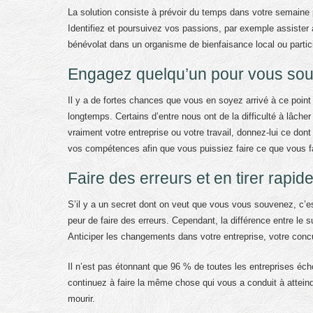
La solution consiste à prévoir du temps dans votre semaine po
Identifiez et poursuivez vos passions, par exemple assister
bénévolat dans un organisme de bienfaisance local ou partic
Engagez quelqu’un pour vous soul
Il y a de fortes chances que vous en soyez arrivé à ce poin
longtemps. Certains d’entre nous ont de la difficulté à lâcher
vraiment votre entreprise ou votre travail, donnez-lui ce do
vos compétences afin que vous puissiez faire ce que vous fa
Faire des erreurs et en tirer rapi
S’il y a un secret dont on veut que vous vous souvenez, c’est
peur de faire des erreurs. Cependant, la différence entre le 
Anticiper les changements dans votre entreprise, votre concur
Il n’est pas étonnant que 96 % de toutes les entreprises éc
continuez à faire la même chose qui vous a conduit à atteindre
mourir.