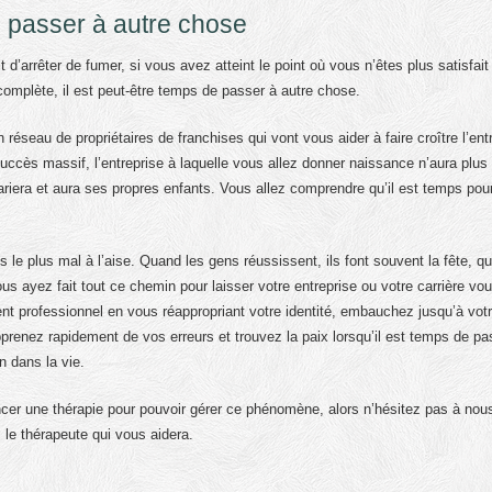
e passer à autre chose
d’arrêter de fumer, si vous avez atteint le point où vous n’êtes plus satisfait
complète, il est peut-être temps de passer à autre chose.
réseau de propriétaires de franchises qui vont vous aider à faire croître l’ent
cès massif, l’entreprise à laquelle vous allez donner naissance n’aura plus
riera et aura ses propres enfants. Vous allez comprendre qu’il est temps pou
e plus mal à l’aise. Quand les gens réussissent, ils font souvent la fête, qu
ous ayez fait tout ce chemin pour laisser votre entreprise ou votre carrière vo
nt professionnel en vous réappropriant votre identité, embauchez jusqu’à vot
pprenez rapidement de vos erreurs et trouvez la paix lorsqu’il est temps de pa
n dans la vie.
er une thérapie pour pouvoir gérer ce phénomène, alors n’hésitez pas à nou
 le thérapeute qui vous aidera.