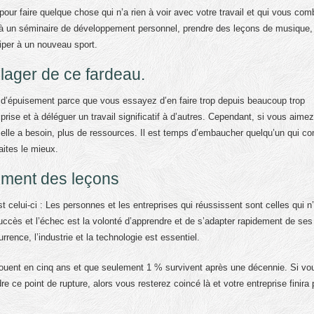
ur faire quelque chose qui n’a rien à voir avec votre travail et qui vous com
 à un séminaire de développement personnel, prendre des leçons de musique, 
iper à un nouveau sport.
ager de ce fardeau.
t d’épuisement parce que vous essayez d’en faire trop depuis beaucoup trop
 prise et à déléguer un travail significatif à d’autres. Cependant, si vous aimez
nt elle a besoin, plus de ressources. Il est temps d’embaucher quelqu’un qui c
ites le mieux.
dement des leçons
 celui-ci : Les personnes et les entreprises qui réussissent sont celles qui n
succès et l’échec est la volonté d’apprendre et de s’adapter rapidement de ses 
rence, l’industrie et la technologie est essentiel.
houent en cinq ans et que seulement 1 % survivent après une décennie. Si vo
 ce point de rupture, alors vous resterez coincé là et votre entreprise finira 