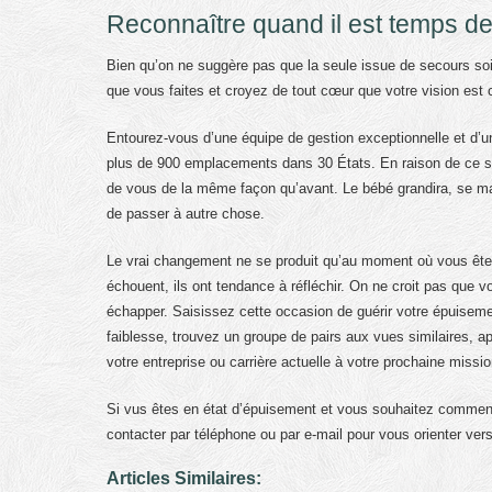
Reconnaître quand il est temps d
Bien qu’on ne suggère pas que la seule issue de secours soit 
que vous faites et croyez de tout cœur que votre vision est 
Entourez-vous d’une équipe de gestion exceptionnelle et d’un 
plus de 900 emplacements dans 30 États. En raison de ce suc
de vous de la même façon qu’avant. Le bébé grandira, se ma
de passer à autre chose.
Le vrai changement ne se produit qu’au moment où vous êtes l
échouent, ils ont tendance à réfléchir. On ne croit pas que v
échapper. Saisissez cette occasion de guérir votre épuiseme
faiblesse, trouvez un groupe de pairs aux vues similaires, a
votre entreprise ou carrière actuelle à votre prochaine missio
Si vus êtes en état d’épuisement et vous souhaitez commenc
contacter par téléphone ou par e-mail pour vous orienter vers
Articles Similaires: