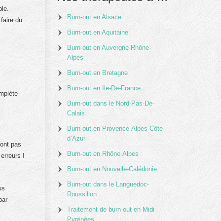
ble.
Burn-out en Alsace
faire du
Burn-out en Aquitaine
Burn-out en Auvergne-Rhône-
Alpes
Burn-out en Bretagne
Burn-out en Ile-De-France
omplète
Burn-out dans le Nord-Pas-De-
Calais
Burn-out en Provence-Alpes Côte
d’Azur
’ont pas
Burn-out en Rhône-Alpes
erreurs !
Burn-out en Nouvelle-Calédonie
Burn-out dans le Languedoc-
us
Roussillon
par
Traitement de burn-out en Midi-
Pyrénées