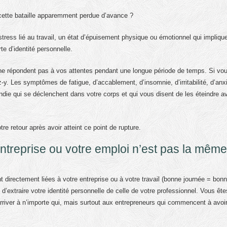
cette bataille apparemment perdue d’avance ?
stress lié au travail, un état d’épuisement physique ou émotionnel qui impliqu
e d’identité personnelle.
 ne répondent pas à vos attentes pendant une longue période de temps. Si vo
y. Les symptômes de fatigue, d’accablement, d’insomnie, d’irritabilité, d’anx
ndie qui se déclenchent dans votre corps et qui vous disent de les éteindre a
tre retour après avoir atteint ce point de rupture.
ntreprise ou votre emploi n’est pas la même
 directement liées à votre entreprise ou à votre travail (bonne journée = bon
extraire votre identité personnelle de celle de votre professionnel. Vous ête
 arriver à n’importe qui, mais surtout aux entrepreneurs qui commencent à avoi